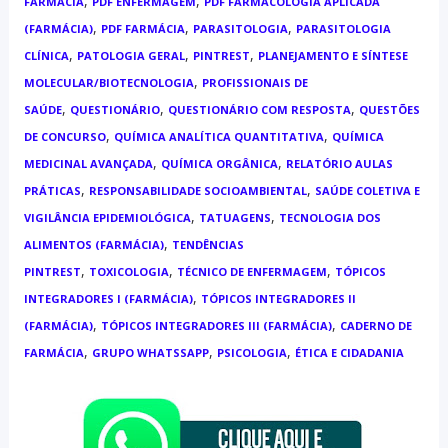
,
,
FARMÁCIA
PDF ENFERMAGEM
PDF FARMACOLOGIA APLICADA
,
,
,
(FARMÁCIA)
PDF FARMÁCIA
PARASITOLOGIA
PARASITOLOGIA
,
,
,
CLÍNICA
PATOLOGIA GERAL
PINTREST
PLANEJAMENTO E SÍNTESE
,
MOLECULAR/BIOTECNOLOGIA
PROFISSIONAIS DE
,
,
,
SAÚDE
QUESTIONÁRIO
QUESTIONÁRIO COM RESPOSTA
QUESTÕES
,
,
DE CONCURSO
QUÍMICA ANALÍTICA QUANTITATIVA
QUÍMICA
,
,
MEDICINAL AVANÇADA
QUÍMICA ORGÂNICA
RELATÓRIO AULAS
,
,
PRÁTICAS
RESPONSABILIDADE SOCIOAMBIENTAL
SAÚDE COLETIVA E
,
,
VIGILÂNCIA EPIDEMIOLÓGICA
TATUAGENS
TECNOLOGIA DOS
,
ALIMENTOS (FARMÁCIA)
TENDÊNCIAS
,
,
,
PINTREST
TOXICOLOGIA
TÉCNICO DE ENFERMAGEM
TÓPICOS
,
INTEGRADORES I (FARMÁCIA)
TÓPICOS INTEGRADORES II
,
,
(FARMÁCIA)
TÓPICOS INTEGRADORES III (FARMÁCIA)
CADERNO DE
,
,
,
FARMÁCIA
GRUPO WHATSSAPP
PSICOLOGIA
ÉTICA E CIDADANIA