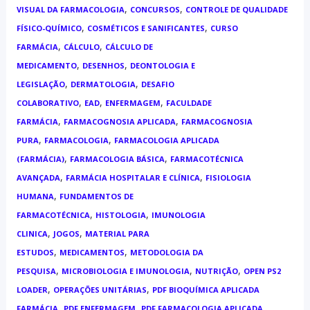
,
,
VISUAL DA FARMACOLOGIA
CONCURSOS
CONTROLE DE QUALIDADE
,
,
FÍSICO-QUÍMICO
COSMÉTICOS E SANIFICANTES
CURSO
,
,
FARMÁCIA
CÁLCULO
CÁLCULO DE
,
,
MEDICAMENTO
DESENHOS
DEONTOLOGIA E
,
,
LEGISLAÇÃO
DERMATOLOGIA
DESAFIO
,
,
,
COLABORATIVO
EAD
ENFERMAGEM
FACULDADE
,
,
FARMÁCIA
FARMACOGNOSIA APLICADA
FARMACOGNOSIA
,
,
PURA
FARMACOLOGIA
FARMACOLOGIA APLICADA
,
,
(FARMÁCIA)
FARMACOLOGIA BÁSICA
FARMACOTÉCNICA
,
,
AVANÇADA
FARMÁCIA HOSPITALAR E CLÍNICA
FISIOLOGIA
,
HUMANA
FUNDAMENTOS DE
,
,
FARMACOTÉCNICA
HISTOLOGIA
IMUNOLOGIA
,
,
CLINICA
JOGOS
MATERIAL PARA
,
,
ESTUDOS
MEDICAMENTOS
METODOLOGIA DA
,
,
,
PESQUISA
MICROBIOLOGIA E IMUNOLOGIA
NUTRIÇÃO
OPEN PS2
,
,
LOADER
OPERAÇÕES UNITÁRIAS
PDF BIOQUÍMICA APLICADA
,
,
FARMÁCIA
PDF ENFERMAGEM
PDF FARMACOLOGIA APLICADA