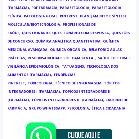
,
,
,
(FARMÁCIA)
PDF FARMÁCIA
PARASITOLOGIA
PARASITOLOGIA
,
,
,
CLÍNICA
PATOLOGIA GERAL
PINTREST
PLANEJAMENTO E SÍNTESE
,
MOLECULAR/BIOTECNOLOGIA
PROFISSIONAIS DE
,
,
,
SAÚDE
QUESTIONÁRIO
QUESTIONÁRIO COM RESPOSTA
QUESTÕES
,
,
DE CONCURSO
QUÍMICA ANALÍTICA QUANTITATIVA
QUÍMICA
,
,
MEDICINAL AVANÇADA
QUÍMICA ORGÂNICA
RELATÓRIO AULAS
,
,
PRÁTICAS
RESPONSABILIDADE SOCIOAMBIENTAL
SAÚDE COLETIVA E
,
,
VIGILÂNCIA EPIDEMIOLÓGICA
TATUAGENS
TECNOLOGIA DOS
,
ALIMENTOS (FARMÁCIA)
TENDÊNCIAS
,
,
,
PINTREST
TOXICOLOGIA
TÉCNICO DE ENFERMAGEM
TÓPICOS
,
INTEGRADORES I (FARMÁCIA)
TÓPICOS INTEGRADORES II
,
,
(FARMÁCIA)
TÓPICOS INTEGRADORES III (FARMÁCIA)
CADERNO DE
,
,
,
FARMÁCIA
GRUPO WHATSSAPP
PSICOLOGIA
ÉTICA E CIDADANIA