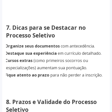
7. Dicas para se Destacar no
Processo Seletivo
1.
Organize seus documentos
com antecedência.
2.
Destaque sua experiência
em currículo detalhado.
3.
Cursos extras
(como primeiros socorros ou
especializações) aumentam sua pontuação.
4.
Fique atento ao prazo
para não perder a inscrição.
8. Prazos e Validade do Processo
Seletivo