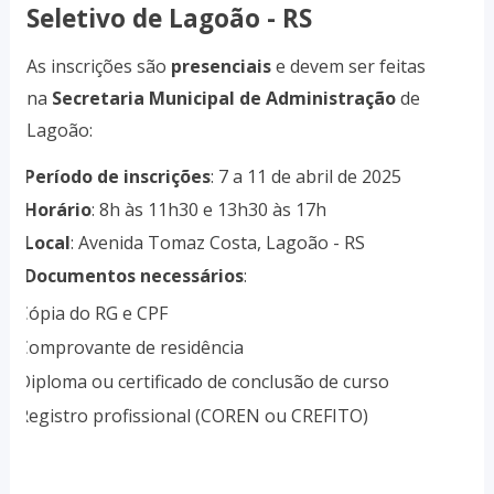
Seletivo de Lagoão - RS
As inscrições são
presenciais
e devem ser feitas
na
Secretaria Municipal de Administração
de
Lagoão:
Período de inscrições
: 7 a 11 de abril de 2025
·
Horário
: 8h às 11h30 e 13h30 às 17h
·
Local
: Avenida Tomaz Costa, Lagoão - RS
·
Documentos necessários
:
·
Cópia do RG e CPF
o
Comprovante de residência
o
Diploma ou certificado de conclusão de curso
o
Registro profissional (COREN ou CREFITO)
o