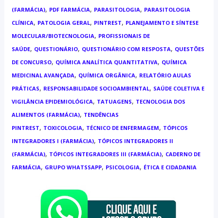
,
,
,
(FARMÁCIA)
PDF FARMÁCIA
PARASITOLOGIA
PARASITOLOGIA
,
,
,
CLÍNICA
PATOLOGIA GERAL
PINTREST
PLANEJAMENTO E SÍNTESE
,
MOLECULAR/BIOTECNOLOGIA
PROFISSIONAIS DE
,
,
,
SAÚDE
QUESTIONÁRIO
QUESTIONÁRIO COM RESPOSTA
QUESTÕES
,
,
DE CONCURSO
QUÍMICA ANALÍTICA QUANTITATIVA
QUÍMICA
,
,
MEDICINAL AVANÇADA
QUÍMICA ORGÂNICA
RELATÓRIO AULAS
,
,
PRÁTICAS
RESPONSABILIDADE SOCIOAMBIENTAL
SAÚDE COLETIVA E
,
,
VIGILÂNCIA EPIDEMIOLÓGICA
TATUAGENS
TECNOLOGIA DOS
,
ALIMENTOS (FARMÁCIA)
TENDÊNCIAS
,
,
,
PINTREST
TOXICOLOGIA
TÉCNICO DE ENFERMAGEM
TÓPICOS
,
INTEGRADORES I (FARMÁCIA)
TÓPICOS INTEGRADORES II
,
,
(FARMÁCIA)
TÓPICOS INTEGRADORES III (FARMÁCIA)
CADERNO DE
,
,
,
FARMÁCIA
GRUPO WHATSSAPP
PSICOLOGIA
ÉTICA E CIDADANIA