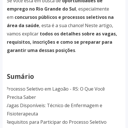
Se você está em busca de
oportunidades de
emprego no Rio Grande do Sul
, especialmente
em
concursos públicos e processos seletivos na
área da saúde
, esta é a sua chance! Neste artigo,
vamos explicar
todos os detalhes sobre as vagas,
requisitos, inscrições e como se preparar para
garantir uma dessas posições
.
Sumário
1.
Processo Seletivo em Lagoão - RS: O Que Você
Precisa Saber
2.
Vagas Disponíveis: Técnico de Enfermagem e
Fisioterapeuta
3.
Requisitos para Participar do Processo Seletivo