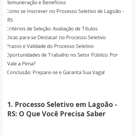
4.
Remuneração e Benefícios
5.
Como se Inscrever no Processo Seletivo de Lagoão -
RS
6.
Critérios de Seleção: Avaliação de Títulos
7.
Dicas para se Destacar no Processo Seletivo
8.
Prazos e Validade do Processo Seletivo
9.
Oportunidades de Trabalho no Setor Público: Por
Vale a Pena?
10.
Conclusão: Prepare-se e Garanta Sua Vaga!
1. Processo Seletivo em Lagoão -
RS: O Que Você Precisa Saber