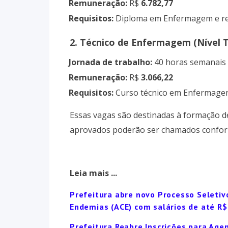
Remuneração:
R$
6.782,77
·
Requisitos:
Diploma em Enfermagem e r
·
2. Técnico de Enfermagem (Nível T
Jornada de trabalho:
40 horas semanais
·
Remuneração:
R$
3.066,22
·
Requisitos:
Curso técnico em Enfermage
·
Essas vagas são destinadas à formação 
aprovados poderão ser chamados conform
Leia mais ...
Prefeitura abre novo Processo Seletiv
Endemias (ACE) com salários de até R$
Prefeitura Reabre Inscrições para Ag