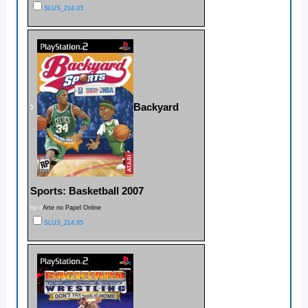
SLUS_214.03
Backyard
Sports: Basketball 2007
by d
Arte no Papel Online
SLUS_214.85