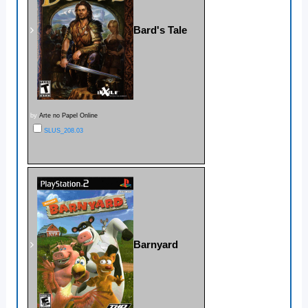
Bard's Tale
by
Arte no Papel Online
SLUS_208.03
Barnyard