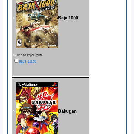
Baja 1000
by
Arte no Papel Online
SLUS_218.50
Bakugan