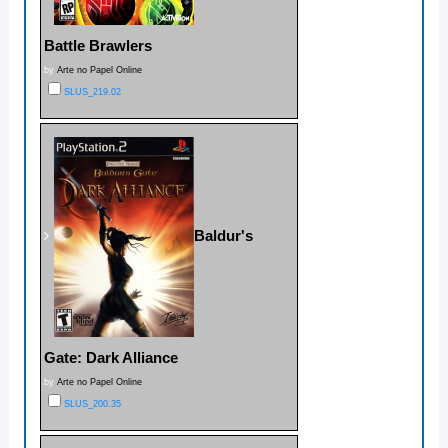
Battle Brawlers
by
Arte no Papel Online
SLUS_219.02
Baldur's
Gate: Dark Alliance
by
Arte no Papel Online
SLUS_200.35