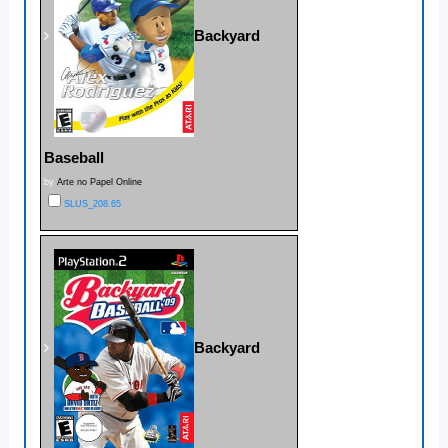
Backyard
Baseball
by
Arte no Papel Online
SLUS_208.65
Backyard