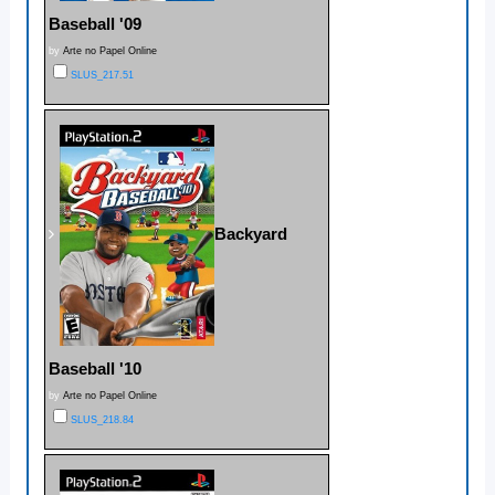
Baseball '09
by
Arte no Papel Online
SLUS_217.51
Backyard
Baseball '10
by
Arte no Papel Online
SLUS_218.84