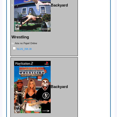
Backyard
Wrestling
by
Arte no Papel Online
SLUS_206.38
Backyard