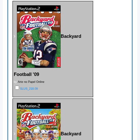
Backyard
Football '09
by
Arte no Papel Online
SLUS_218.09
Backyard