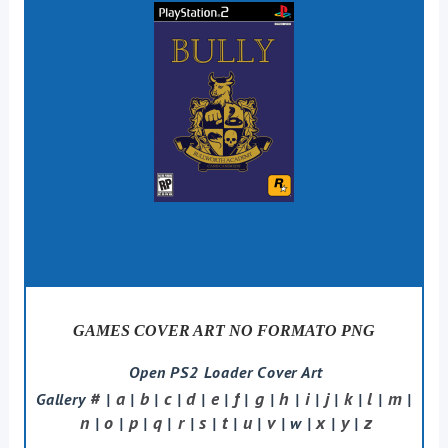
GAMES COVER ART NO FORMATO PNG
Open PS2 Loader Cover Art
#
a
b
c
d
e
f
g
h
i
j
k
l
m
Gallery
|
|
|
|
|
|
|
|
|
|
|
|
|
|
n
o
p
q
r
s
t
u
v
x
y
z
|
|
|
|
|
|
|
|
| w |
|
|