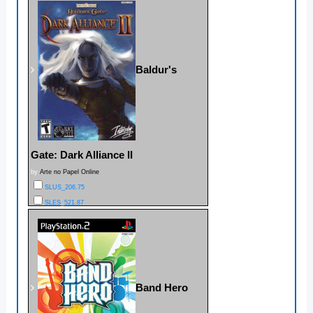
Baldur's
Gate: Dark Alliance II
by
Arte no Papel Online
SLUS_206.75
SLES_521.87
Band Hero