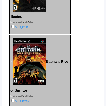
Begins
by
Arte no Papel Online
SLUS_211.98
Batman: Rise
of Sin Tzu
by
Arte no Papel Online
SLUS_207.09