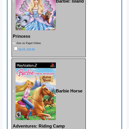
Barbie: Island
Princess
by
Arte no Papel Online
SLUS_216.84
Barbie Horse
Adventures: Riding Camp