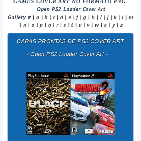
GAMES COVER ART NO FORMATO PNG
Open PS2 Loader Cover Art
Gallery
#
|
a
|
b
|
c
|
d
|
e
|
f
|
g
|
h
|
i
|
j
|
k
|
l
|
m
|
n
|
o
|
p
|
q
|
r
|
s
|
t
|
u
|
v
| w |
x
|
y
|
z
CAPAS PRONTAS DE PS2 COVER ART
-
Open PS2 Loader Cover Art
-