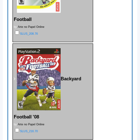
Football
by
Arte no Papel Online
SLUS_208.76
Backyard
Football '08
by
Arte no Papel Online
SLUS_216.70