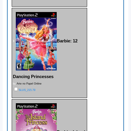
Barbie: 12
Dancing Princesses
by
Arte no Papel Online
SLUS_215.79