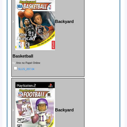
Backyard
Basketball
by
Arte no Papel Online
SLUS_207.04
Backyard