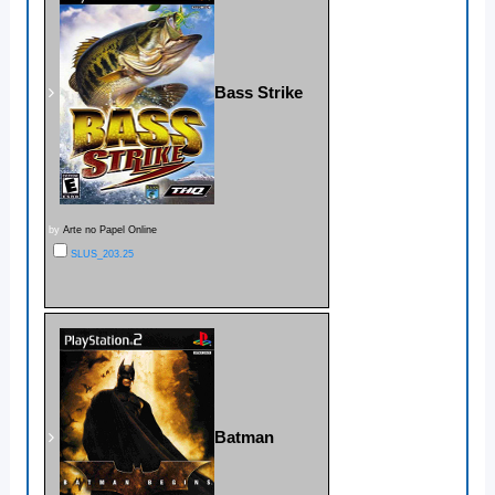
Bass Strike
by
Arte no Papel Online
SLUS_203.25
Batman