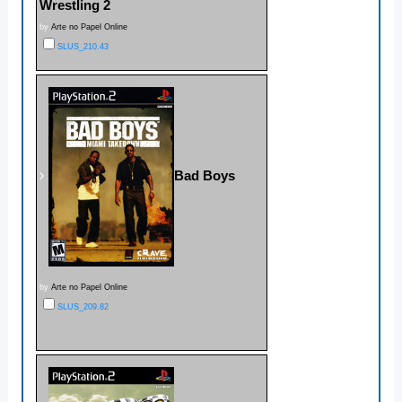
Wrestling 2
by
Arte no Papel Online
SLUS_210.43
Bad Boys
by
Arte no Papel Online
SLUS_209.82