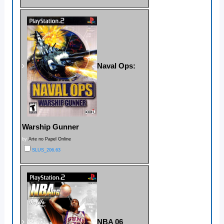
Naval Ops:
Warship Gunner
by
Arte no Papel Online
SLUS_206.63
NBA 06