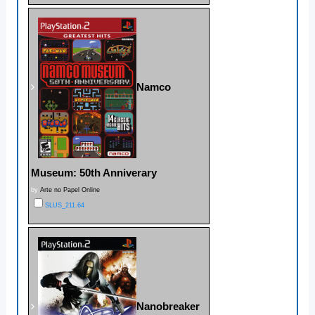
Namco
Museum: 50th Anniverary
by
Arte no Papel Online
SLUS_211.64
Nanobreaker