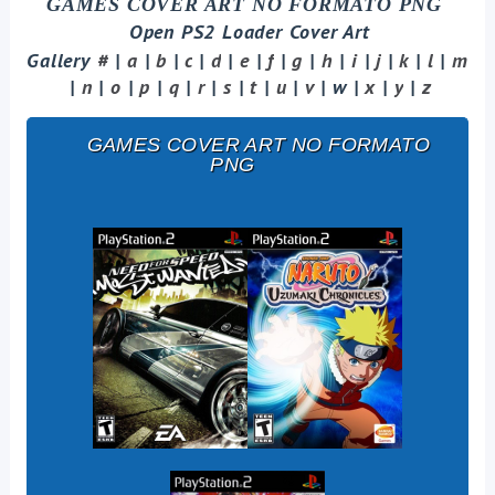
GAMES COVER ART NO FORMATO PNG
Open PS2 Loader Cover Art
Gallery
#
|
a
|
b
|
c
|
d
|
e
|
f
|
g
|
h
|
i
|
j
|
k
|
l
|
m
|
n
|
o
|
p
|
q
|
r
|
s
|
t
|
u
|
v
| w |
x
|
y
|
z
GAMES COVER ART NO FORMATO
PNG