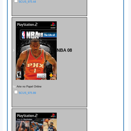
SCUS_975.44
NBA 08
by
Arte no Papel Online
SCUS_975.89