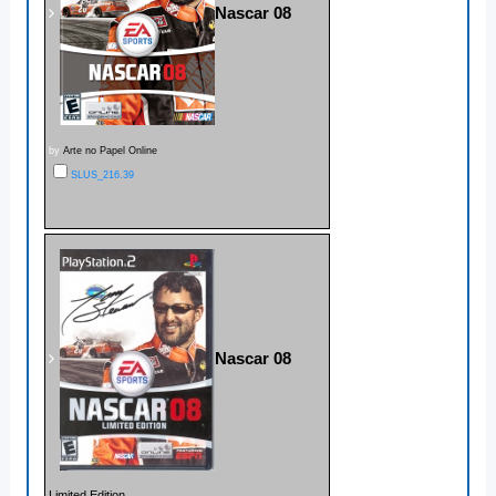
Nascar 08
by
Arte no Papel Online
SLUS_216.39
Nascar 08
Limited Edition