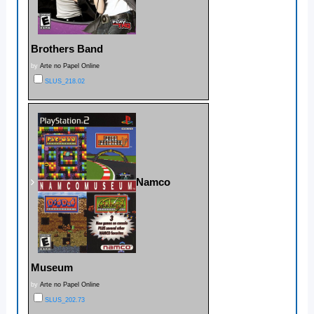
Brothers Band
by
Arte no Papel Online
SLUS_218.02
Namco
Museum
by
Arte no Papel Online
SLUS_202.73