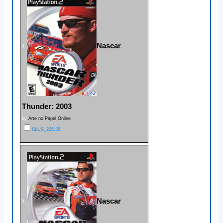
Nascar
Thunder: 2003
by
Arte no Papel Online
SLUS_205.35
Nascar