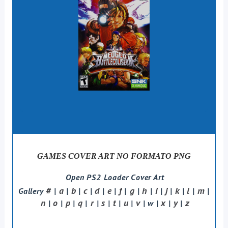
GAMES COVER ART NO FORMATO PNG
Open PS2 Loader Cover Art
#
a
b
c
d
e
f
g
h
i
j
k
l
m
Gallery
|
|
|
|
|
|
|
|
|
|
|
|
|
|
n
o
p
q
r
s
t
u
v
x
y
z
|
|
|
|
|
|
|
|
| w |
|
|