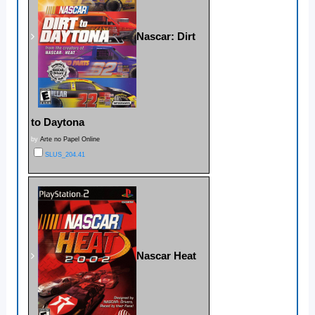
Nascar: Dirt
to Daytona
by
Arte no Papel Online
SLUS_204.41
Nascar Heat