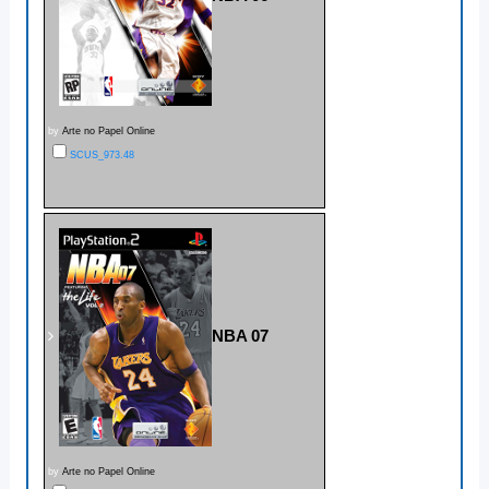
by
Arte no Papel Online
SCUS_973.48
NBA 07
by
Arte no Papel Online