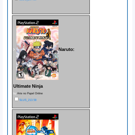
Naruto:
Ultimate Ninja
by
Arte no Papel Online
SLUS_213.58