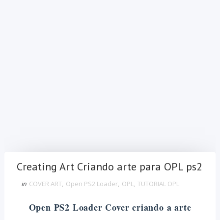
Creating Art Criando arte para OPL ps2
in
COVER ART
,
Open PS2 Loader
,
OPL
,
TUTORIAL OPL
Open PS2 Loader Cover criando a arte