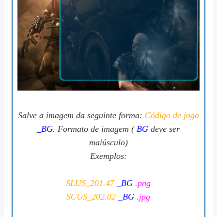
Salve a imagem da seguinte forma:
Código de jogo
_BG.
Formato de imagem (
BG
deve ser
maiúsculo)
Exemplos:
SLUS_201.47
_BG
.png
SCUS_202.02
_BG
.jpg