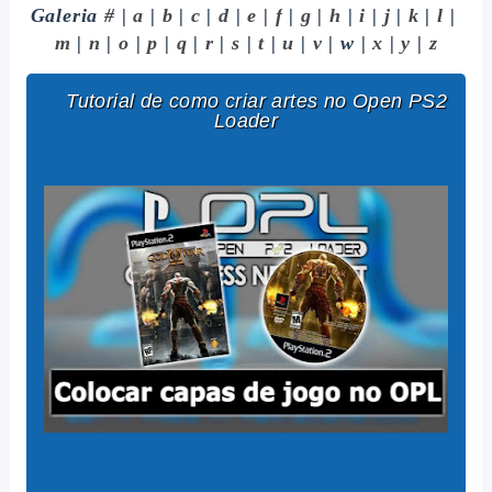
Galeria
#
|
a
|
b
|
c
|
d
|
e
|
f
|
g
|
h
|
i
|
j
|
k
|
l
|
m
|
n
|
o
|
p
|
q
|
r
|
s
|
t
|
u
|
v
| w |
x
|
y
|
z
Tutorial de como criar artes no Open PS2
Loader