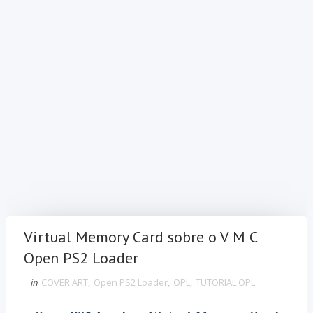
Virtual Memory Card sobre o V M C
Open PS2 Loader
in
COVER ART
,
Open PS2 Loader
,
OPL
,
TUTORIAL OPL