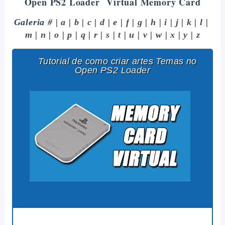
Open PS2 Loader
Virtual Memory Card
Galeria
#
|
a
|
b
|
c
|
d
|
e
|
f
|
g
|
h
|
i
|
j
|
k
|
l
|
m
|
n
|
o
|
p
|
q
|
r
|
s
|
t
|
u
|
v
| w |
x
|
y
|
z
Tutorial de como criar artes Temas no
Open PS2 Loader