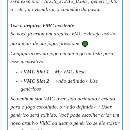
será
exemplo:
SLUS_212.12_0.bin
,
generic_0.bi
n
, etc., ao visualizar o conteúdo da pasta.
Use o arquivo VMC existente
Se você já criou um arquivo VMC e deseja usá-lo
para mais de um jogo, pressione
Configurações do jogo em um jogo na lista para
esse dispositivo.
VMC Slot 1
My VMC Reset
VMC Slot 2
<não definido> Use
genéricos
Se nenhum slot VMC tiver sido atribuído / criado
para o jogo escolhido, o
<não definido> / Usar
genérico
será exibido. Você pode escolher criar um
novo arquivo VMC ou usar o
genérico
se ele existir