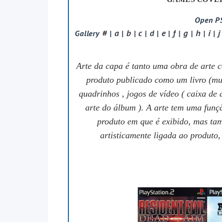
Open PS
#
a
b
c
d
e
f
g
h
i
j
Gallery
|
|
|
|
|
|
|
|
|
|
Arte da capa é tanto uma obra de arte c
produto publicado como um livro (mui
quadrinhos , jogos de vídeo ( caixa de 
arte do álbum ). A arte tem uma funç
produto em que é exibido, mas tam
artisticamente ligada ao produto,