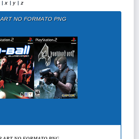
|
x
|
y
|
z
 ART NO FORMATO PNG
 ART NO FORMATO PNG