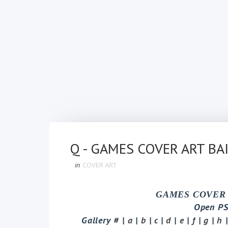
Q - GAMES COVER ART BA
in
COVER ART
GAMES COVER
Open PS
Gallery
#
|
a
|
b
|
c
|
d
|
e
|
f
|
g
|
h
|