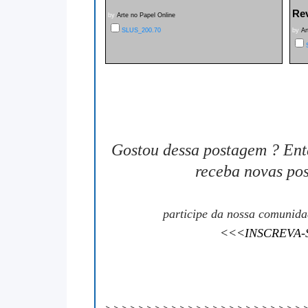
Rev
by
Arte no Papel Online
SLUS_200.70
by
Ar
Gostou dessa postagem ? Ent
receba novas pos
participe da nossa comunid
<<<INSCREVA-