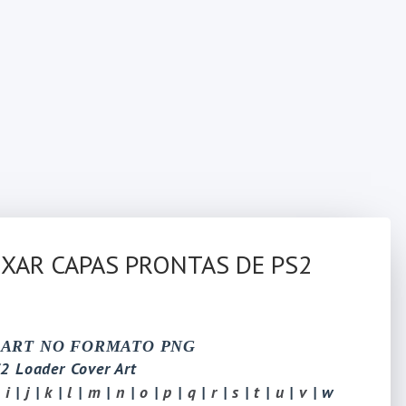
IXAR CAPAS PRONTAS DE PS2
 ART NO FORMATO PNG
2 Loader Cover Art
i
|
j
|
k
|
l
|
m
|
n
|
o
|
p
|
q
|
r
|
s
|
t
|
u
|
v
| w