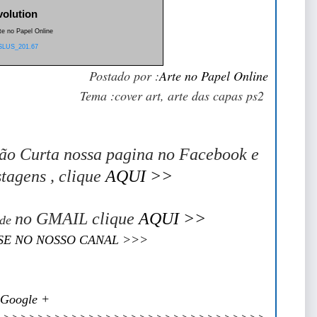
olution
te no Papel Online
SLUS_201.67
Postado por :
Arte no Papel Online
Tema :cover art, arte das capas ps2
ão Curta nossa pagina no Facebook e
tagens , clique
AQUI >>
no GMAIL clique
AQUI >>
ade
SE NO NOSSO CANAL >>>
Google +