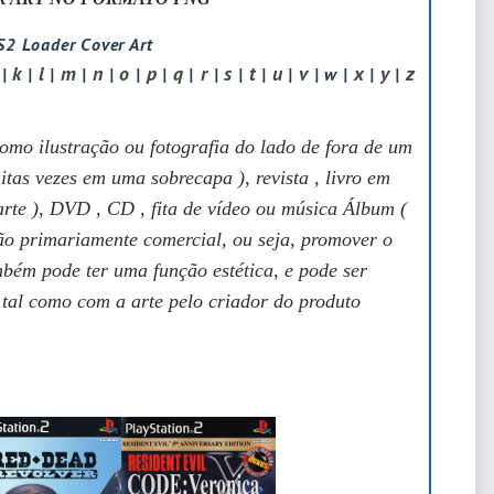
2 Loader Cover Art
k
l
m
n
o
p
q
r
s
t
u
v
x
y
z
|
|
|
|
|
|
|
|
|
|
|
|
| w |
|
|
omo ilustração ou fotografia do lado de fora de um
tas vezes em uma sobrecapa ), revista , livro em
arte ), DVD , CD , fita de vídeo ou música Álbum (
ão primariamente comercial, ou seja, promover o
bém pode ter uma função estética, e pode ser
 tal como com a arte pelo criador do produto