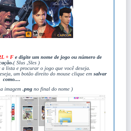
L + F
e digite um nome de jogo ou número de
icação.
( Slus ,Sles )
a lista e procurar o jogo que você deseja.
deseja, um botão direito do mouse clique em
salvar
como....
 na imagem
.png
no final do nome )