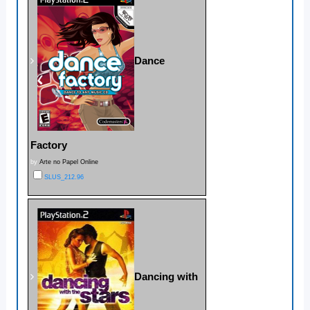
Dance
Factory
by
Arte no Papel Online
SLUS_212.96
Dancing with