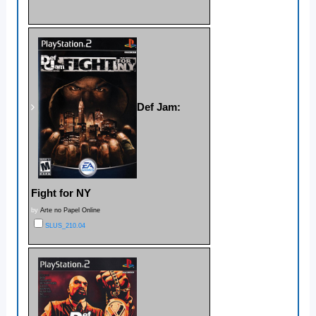
Def Jam:
Fight for NY
by
Arte no Papel Online
SLUS_210.04