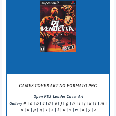
GAMES COVER ART NO FORMATO PNG
Open PS2 Loader Cover Art
#
a
b
c
d
e
f
g
h
i
j
k
l
m
Gallery
|
|
|
|
|
|
|
|
|
|
|
|
|
|
n
o
p
q
r
s
t
u
v
x
y
z
|
|
|
|
|
|
|
|
| w |
|
|