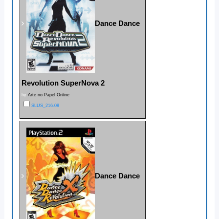
Dance Dance
Revolution SuperNova 2
by
Arte no Papel Online
SLUS_216.08
Dance Dance