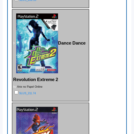
SLUS_209.16
Dance Dance
Revolution Extreme 2
by
Arte no Papel Online
SLUS_211.74