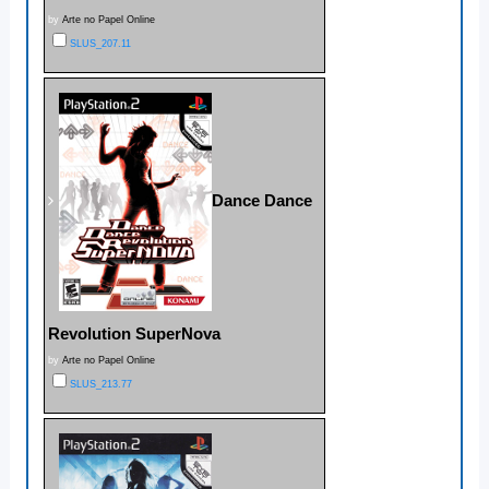
by
Arte no Papel Online
SLUS_207.11
Dance Dance
Revolution SuperNova
by
Arte no Papel Online
SLUS_213.77