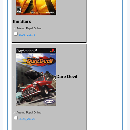
the Stars
by
Arte no Papel Online
SLUS_216.76
Dare Devil
by
Arte no Papel Online
SLUS_200.29