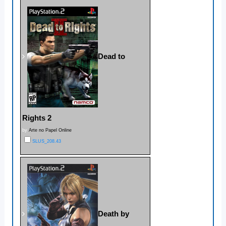
Dead to
Rights 2
by
Arte no Papel Online
SLUS_208.43
Death by