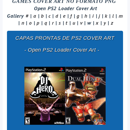
GAMES COVER ART NO FORMATO PNG
Open PS2 Loader Cover Art
Gallery
#
|
a
|
b
|
c
|
d
|
e
|
f
|
g
|
h
|
i
|
j
|
k
|
l
|
m
|
n
|
o
|
p
|
q
|
r
|
s
|
t
|
u
|
v
| w |
x
|
y
|
z
CAPAS PRONTAS DE PS2 COVER ART
-
Open PS2 Loader Cover Art
-