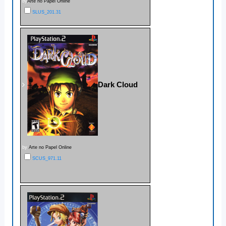
by
Arte no Papel Online
SLUS_201.31
Dark Cloud
by
Arte no Papel Online
SCUS_971.11