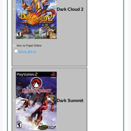
Dark Cloud 2
by
Arte no Papel Online
SCUS_972.13
Dark Summit