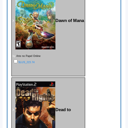
Dawn of Mana
by
Arte no Papel Online
SLUS_215.74
Dead to