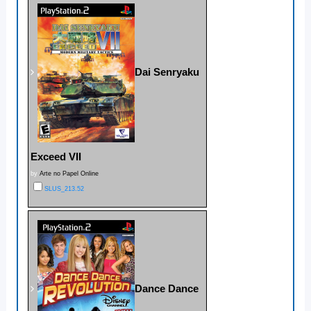
Dai Senryaku
Exceed VII
by
Arte no Papel Online
SLUS_213.52
Dance Dance