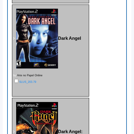
Dark Angel
by
Arte no Papel Online
SLUS_203.79
Dark Angel: