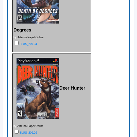
Degrees
by
Arte no Papel Online
SLUS_209.34
Deer Hunter
by
Arte no Papel Online
SLUS_206.26