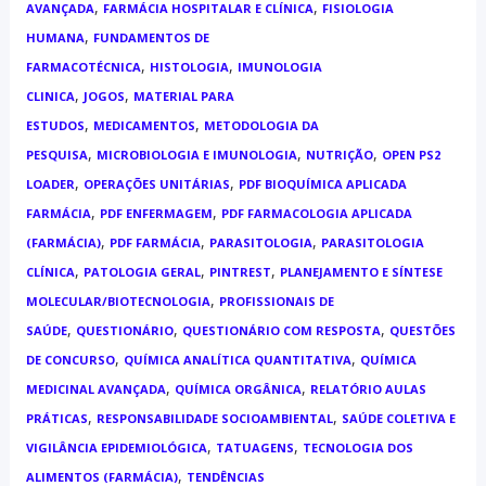
,
,
AVANÇADA
FARMÁCIA HOSPITALAR E CLÍNICA
FISIOLOGIA
,
HUMANA
FUNDAMENTOS DE
,
,
FARMACOTÉCNICA
HISTOLOGIA
IMUNOLOGIA
,
,
CLINICA
JOGOS
MATERIAL PARA
,
,
ESTUDOS
MEDICAMENTOS
METODOLOGIA DA
,
,
,
PESQUISA
MICROBIOLOGIA E IMUNOLOGIA
NUTRIÇÃO
OPEN PS2
,
,
LOADER
OPERAÇÕES UNITÁRIAS
PDF BIOQUÍMICA APLICADA
,
,
FARMÁCIA
PDF ENFERMAGEM
PDF FARMACOLOGIA APLICADA
,
,
,
(FARMÁCIA)
PDF FARMÁCIA
PARASITOLOGIA
PARASITOLOGIA
,
,
,
CLÍNICA
PATOLOGIA GERAL
PINTREST
PLANEJAMENTO E SÍNTESE
,
MOLECULAR/BIOTECNOLOGIA
PROFISSIONAIS DE
,
,
,
SAÚDE
QUESTIONÁRIO
QUESTIONÁRIO COM RESPOSTA
QUESTÕES
,
,
DE CONCURSO
QUÍMICA ANALÍTICA QUANTITATIVA
QUÍMICA
,
,
MEDICINAL AVANÇADA
QUÍMICA ORGÂNICA
RELATÓRIO AULAS
,
,
PRÁTICAS
RESPONSABILIDADE SOCIOAMBIENTAL
SAÚDE COLETIVA E
,
,
VIGILÂNCIA EPIDEMIOLÓGICA
TATUAGENS
TECNOLOGIA DOS
,
ALIMENTOS (FARMÁCIA)
TENDÊNCIAS