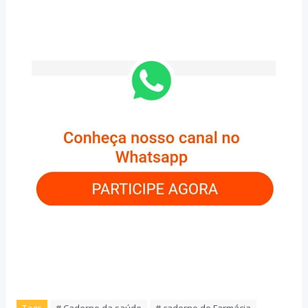
Tags
# Caderno da saúde
# caderno de Farmácia