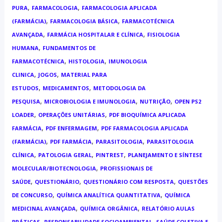
,
,
PURA
FARMACOLOGIA
FARMACOLOGIA APLICADA
,
,
(FARMÁCIA)
FARMACOLOGIA BÁSICA
FARMACOTÉCNICA
,
,
AVANÇADA
FARMÁCIA HOSPITALAR E CLÍNICA
FISIOLOGIA
,
HUMANA
FUNDAMENTOS DE
,
,
FARMACOTÉCNICA
HISTOLOGIA
IMUNOLOGIA
,
,
CLINICA
JOGOS
MATERIAL PARA
,
,
ESTUDOS
MEDICAMENTOS
METODOLOGIA DA
,
,
,
PESQUISA
MICROBIOLOGIA E IMUNOLOGIA
NUTRIÇÃO
OPEN PS2
,
,
LOADER
OPERAÇÕES UNITÁRIAS
PDF BIOQUÍMICA APLICADA
,
,
FARMÁCIA
PDF ENFERMAGEM
PDF FARMACOLOGIA APLICADA
,
,
,
(FARMÁCIA)
PDF FARMÁCIA
PARASITOLOGIA
PARASITOLOGIA
,
,
,
CLÍNICA
PATOLOGIA GERAL
PINTREST
PLANEJAMENTO E SÍNTESE
,
MOLECULAR/BIOTECNOLOGIA
PROFISSIONAIS DE
,
,
,
SAÚDE
QUESTIONÁRIO
QUESTIONÁRIO COM RESPOSTA
QUESTÕES
,
,
DE CONCURSO
QUÍMICA ANALÍTICA QUANTITATIVA
QUÍMICA
,
,
MEDICINAL AVANÇADA
QUÍMICA ORGÂNICA
RELATÓRIO AULAS
,
,
PRÁTICAS
RESPONSABILIDADE SOCIOAMBIENTAL
SAÚDE COLETIVA E