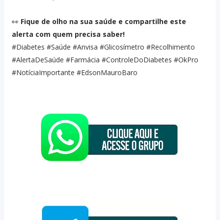
👀
Fique de olho na sua saúde e compartilhe este
alerta com quem precisa saber!
#Diabetes #Saúde #Anvisa #Glicosímetro #Recolhimento
#AlertaDeSaúde #Farmácia #ControleDoDiabetes #OkPro
#NotíciaImportante #EdsonMauroBaro