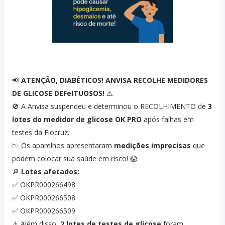
📢
ATENÇÃO, DIABÉTICOS! ANVISA RECOLHE MEDIDORES
DE GLICOSE DEFeITUOSOS!
⚠️
🚫 A Anvisa suspendeu e determinou o RECOLHIMENTO de
3
lotes do medidor de glicose OK PRO
após falhas em
testes da Fiocruz.
📉 Os aparelhos apresentaram
medições imprecisas
que
podem colocar sua saúde em risco! 😱
🔎
Lotes afetados:
✅ OKPR000266498
✅ OKPR000266508
✅ OKPR000266509
⚠️ Além disso,
2 lotes de testes de glicose
foram