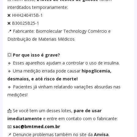
interditados temporariamente:
❌ HHH240415B-1
❌ B30025B25-1
📍 Fabricante: Biomolecular Technology Comércio e
Distribuição de Materiais Médicos
💥
Por que isso é grave?
🔹 Esses aparelhos ajudam a controlar o uso de insulina.
🔹 Uma medição errada pode causar
hipoglicemia,
desmaios, e até risco de morte!
🔹 Pacientes já vinham relatando variações absurdas nas
medições!
📩 Se você tem um desses lotes,
pare de usar
imediatamente
e entre em contato com o fabricante:
📧
sac@bmtmed.com.br
📌 Denuncie problemas também no site da
Anvisa
.