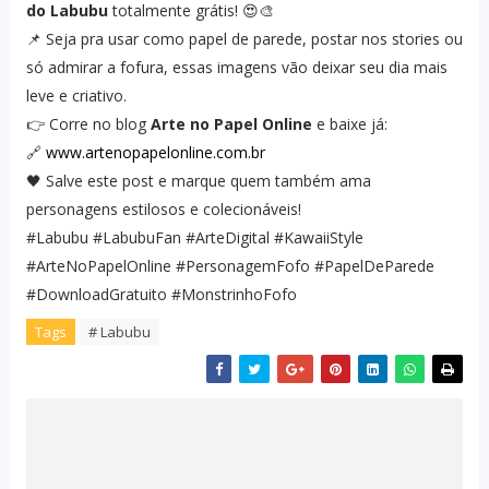
do Labubu
totalmente grátis! 😍🎨
📌 Seja pra usar como papel de parede, postar nos stories ou
só admirar a fofura, essas imagens vão deixar seu dia mais
leve e criativo.
👉 Corre no blog
Arte no Papel Online
e baixe já:
🔗
www.artenopapelonline.com.br
🖤 Salve este post e marque quem também ama
personagens estilosos e colecionáveis!
#Labubu #LabubuFan #ArteDigital #KawaiiStyle
#ArteNoPapelOnline #PersonagemFofo #PapelDeParede
#DownloadGratuito #MonstrinhoFofo
Tags
# Labubu