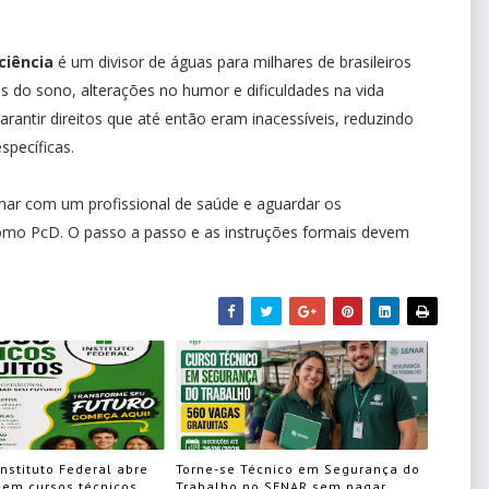
ciência
é um divisor de águas para milhares de brasileiros
os do sono, alterações no humor e dificuldades na vida
garantir direitos que até então eram inacessíveis, reduzindo
specíficas.
rmar com um profissional de saúde e aguardar os
omo PcD. O passo a passo e as instruções formais devem
Instituto Federal abre
Torne-se Técnico em Segurança do
 em cursos técnicos
Trabalho no SENAR sem pagar