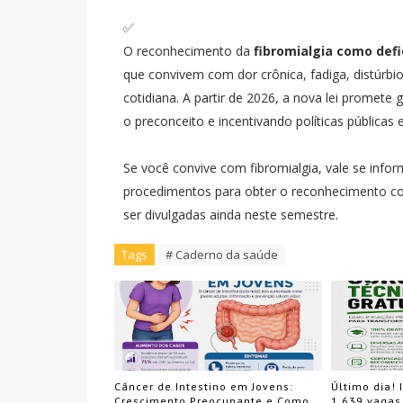
✅
O reconhecimento da
fibromialgia como defi
que convivem com dor crônica, fadiga, distúrbi
cotidiana. A partir de 2026, a nova lei promete 
o preconceito e incentivando políticas públicas e
Se você convive com fibromialgia, vale se info
procedimentos para obter o reconhecimento c
ser divulgadas ainda neste semestre.
Tags
# Caderno da saúde
Câncer de Intestino em Jovens:
Último dia! 
Crescimento Preocupante e Como
1.639 vagas