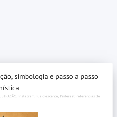
ação, simbologia e passo a passo
mística
LUSTRAÇÃO
,
Instagram
,
lua crescente
,
Pinterest
,
referências de