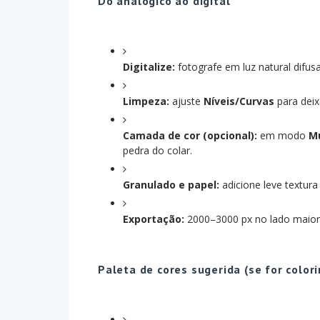
Do analógico ao digital
Digitalize:
fotografe em luz natural difusa
Limpeza:
ajuste
Níveis/Curvas
para deix
Camada de cor (opcional):
em modo
Mu
pedra do colar.
Granulado e papel:
adicione leve textura
Exportação:
2000–3000 px no lado maior p
Paleta de cores sugerida (se for colori