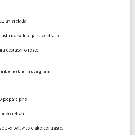
luz amarelada.
sta (roxo frio) para contraste.
ra destacar o rosto.
interest e Instagram
0 px
para pins.
r do retrato.
 use 3–5 palavras e alto contraste.