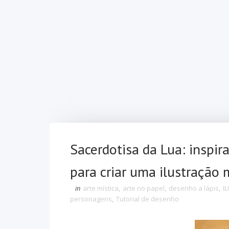
Sacerdotisa da Lua: inspir
para criar uma ilustração 
in
arte mística
,
arte no papel
,
desenho a lápis
,
I
personagens
,
Tutorial de desenho