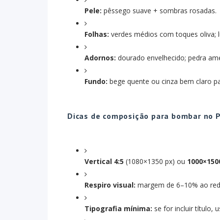
Pele:
pêssego suave + sombras rosadas.
Folhas:
verdes médios com toques oliva; 
Adornos:
dourado envelhecido; pedra ameti
Fundo:
bege quente ou cinza bem claro pa
Dicas de composição para bombar no P
Vertical 4:5
(1080×1350 px) ou
1000×150
Respiro visual:
margem de 6–10% ao redo
Tipografia mínima:
se for incluir título,