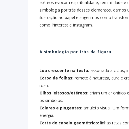
etéreos evocam espiritualidade, feminilidade 
simbologia por trás desses elementos, damos u
ilustração no papel e sugerimos como transfor
como Pinterest e Instagram.
A simbologia por trás da figura
Lua crescente na testa:
associada a ciclos, i
Coroa de folhas:
remete à natureza, cura e cr
rosto.
Olhos leitosos/etéreos:
criam um ar onírico e
os símbolos.
Colares e pingentes:
amuleto visual. Um form
energia.
Corte de cabelo geométrico:
linhas retas co