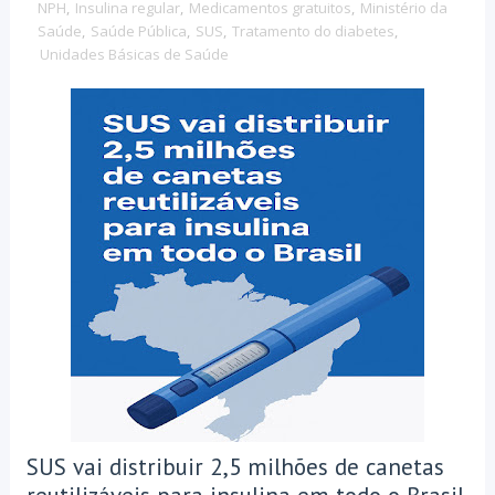
NPH
,
Insulina regular
,
Medicamentos gratuitos
,
Ministério da
Saúde
,
Saúde Pública
,
SUS
,
Tratamento do diabetes
,
Unidades Básicas de Saúde
SUS vai distribuir 2,5 milhões de canetas