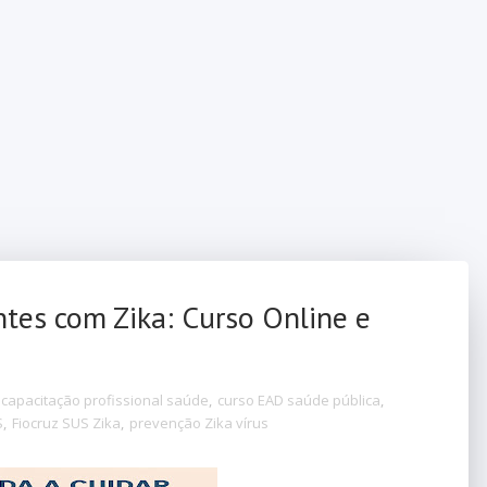
ntes com Zika: Curso Online e
capacitação profissional saúde
,
curso EAD saúde pública
,
S
,
Fiocruz SUS Zika
,
prevenção Zika vírus