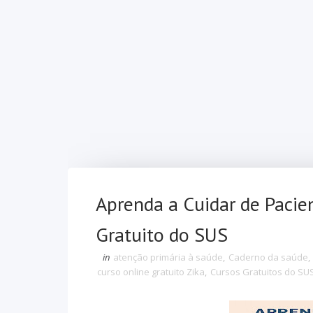
Aprenda a Cuidar de Pacie
Gratuito do SUS
in
atenção primária à saúde
,
Caderno da saúde
,
curso online gratuito Zika
,
Cursos Gratuitos do SU