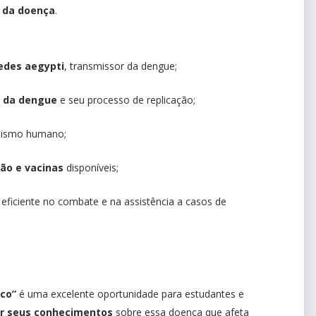
e da doença
.
edes aegypti
, transmissor da dengue;
s da dengue
e seu processo de replicação;
nismo humano;
ão e vacinas
disponíveis;
eficiente no combate e na assistência a casos de
co”
é uma excelente oportunidade para estudantes e
ar seus conhecimentos
sobre essa doença que afeta