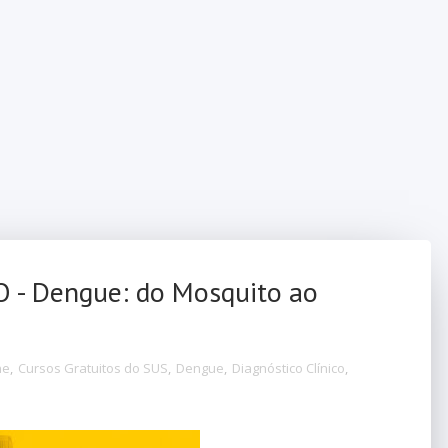
 - Dengue: do Mosquito ao
ne
,
Cursos Gratuitos do SUS
,
Dengue
,
Diagnóstico Clínico
,