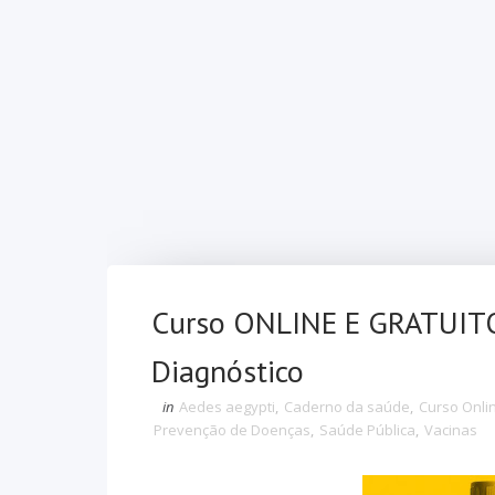
Curso ONLINE E GRATUITO
Diagnóstico
in
Aedes aegypti
,
Caderno da saúde
,
Curso Onli
Prevenção de Doenças
,
Saúde Pública
,
Vacinas