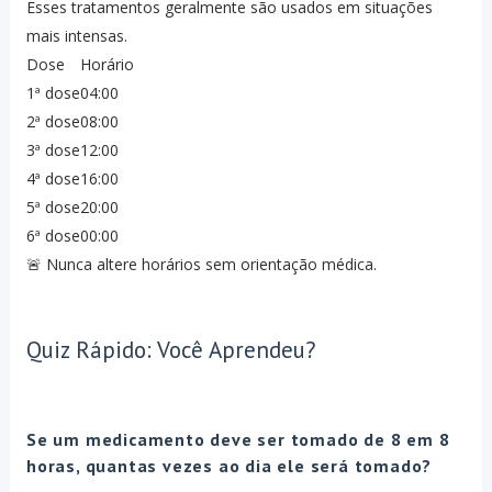
Esses tratamentos geralmente são usados em situações
mais intensas.
Dose
Horário
1ª dose
04:00
2ª dose
08:00
3ª dose
12:00
4ª dose
16:00
5ª dose
20:00
6ª dose
00:00
🚨 Nunca altere horários sem orientação médica.
Quiz Rápido: Você Aprendeu?
Se um medicamento deve ser tomado de 8 em 8
horas, quantas vezes ao dia ele será tomado?