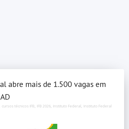
ral abre mais de 1.500 vagas em
EAD
,
cursos técnicos IFB
,
IFB 2026
,
Instituto Federal
,
Instituto Federal