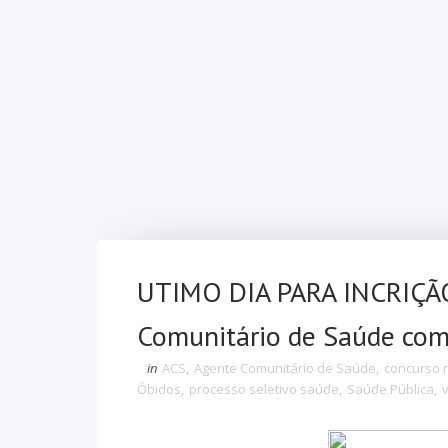
UTIMO DIA PARA INCRIÇÃO
Comunitário de Saúde com 
in
ACS
,
Agente Comunitário de Saúde
,
concurso 
Óbidos
,
processo seletivo saúde
,
Saúde Pública
,