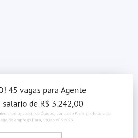
! 45 vagas para Agente
salario de R$ 3.242,00
nível médio
,
concurso Óbidos
,
concurso Pará
,
prefeitura de
vaga de emprego Pará
,
vagas ACS 2026