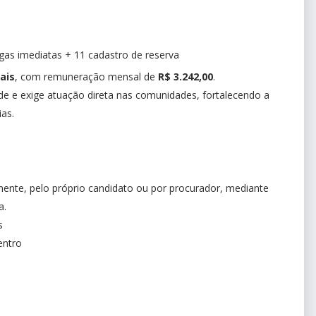
gas imediatas + 11 cadastro de reserva
ais
, com remuneração mensal de
R$ 3.242,00
.
de e exige atuação direta nas comunidades, fortalecendo a
as.
lmente, pelo próprio candidato ou por procurador, mediante
a.
s
entro