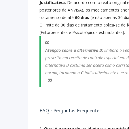
Justificativa:
De acordo com o texto original e
posteriores da ANVISA), os medicamentos ano
tratamento de até
60 dias
(e não apenas 30 dia
O limite de 30 dias de tratamento aplica-se de f
(Entorpecentes e Psicotrópicos estimulantes).
Atenção sobre a alternativa D:
Embora o Feno
prescrito em receita de controle especial em 
alternativa D costuma ser aceita como corret
norma, tornando a
C
indiscutivelmente o erro
FAQ - Perguntas Frequentes
1. Qual é o prazo de validade e a quantida