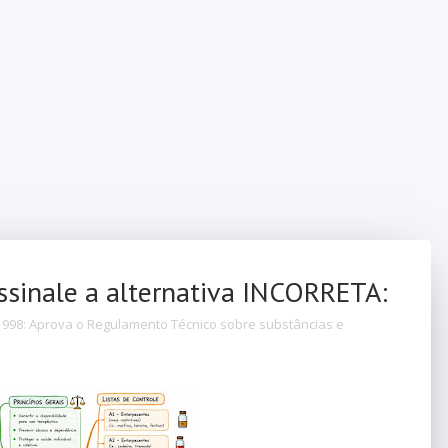
assinale a alternativa INCORRETA:
/1998: Aprova o Regulamento Técnico sobre substâncias e