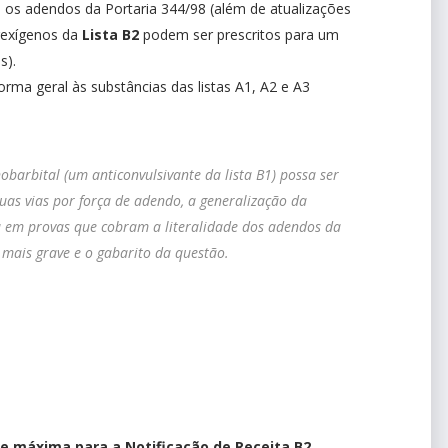
 os adendos da Portaria 344/98 (além de atualizações
rexígenos da
Lista B2
podem ser prescritos para um
s).
orma geral às substâncias das listas A1, A2 e A3
barbital (um anticonvulsivante da lista B1) possa ser
duas vias por força de adendo, a generalização da
a em provas que cobram a literalidade dos adendos da
 mais grave e o gabarito da questão.
de máxima para a Notificação de Receita B2