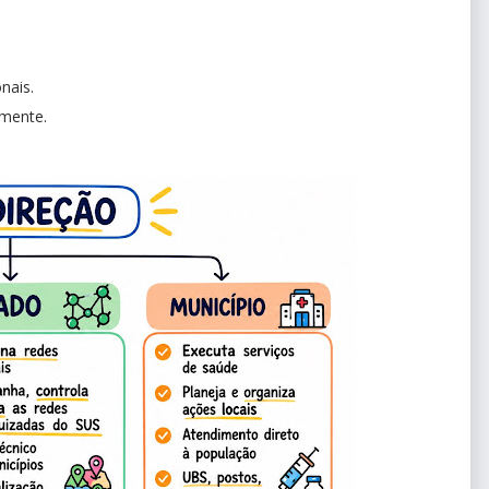
nais.
amente.