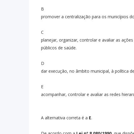
B
promover a centralização para os municípios d
C
planejar, organizar, controlar e avaliar as açõe
públicos de saúde.
D
dar execução, no âmbito municipal, à política 
E
acompanhar, controlar e avaliar as redes hiera
A alternativa correta é a
E
.
De acordo com a
Lei nº 8.080/1990
, que dispõ