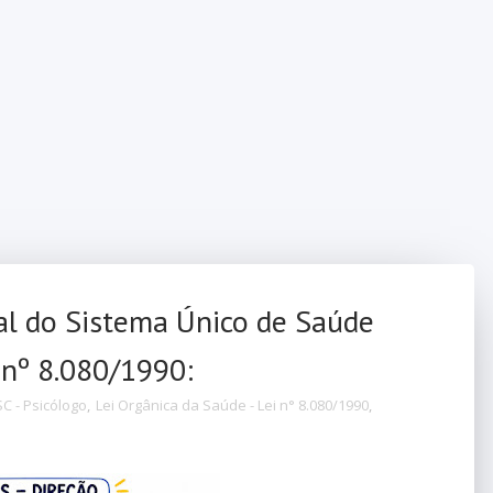
al do Sistema Único de Saúde
 nº 8.080/1990:
C - Psicólogo
,
Lei Orgânica da Saúde - Lei n° 8.080/1990
,