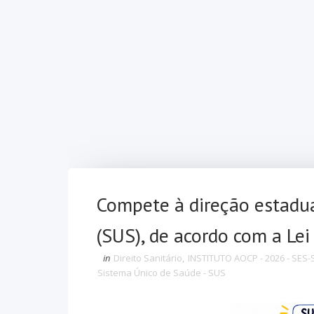
Compete à direção estadu
(SUS), de acordo com a Lei
in
Direito Sanitário
,
INSTITUTO AOCP - 2026 - SES-S
Sistema Único de Saúde - SUS