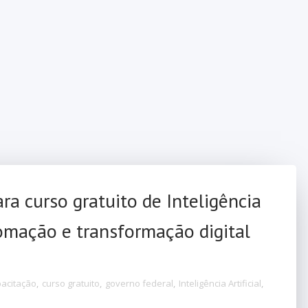
ra curso gratuito de Inteligência
tomação e transformação digital
acitação
,
curso gratuito
,
governo federal
,
Inteligência Artificial
,