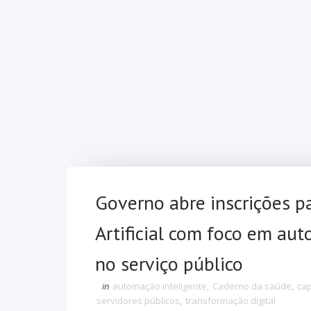
Governo abre inscrições pa
Artificial com foco em au
no serviço público
in
automação inteligente
,
Caderno da saúde
,
cap
servidores públicos
,
transformação digital