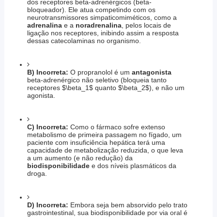
dos receptores beta-adrenérgicos (beta-
bloqueador). Ele atua competindo com os
neurotransmissores simpaticomiméticos, como a
adrenalina
e a
noradrenalina
, pelos locais de
ligação nos receptores, inibindo assim a resposta
dessas catecolaminas no organismo.
B) Incorreta:
O propranolol é um
antagonista
beta-adrenérgico não seletivo (bloqueia tanto
receptores
$\beta_1$
quanto
$\beta_2$
), e não um
agonista.
C) Incorreta:
Como o fármaco sofre extenso
metabolismo de primeira passagem no fígado, um
paciente com insuficiência hepática terá uma
capacidade de metabolização reduzida, o que leva
a um aumento (e não redução) da
biodisponibilidade
e dos níveis plasmáticos da
droga.
D) Incorreta:
Embora seja bem absorvido pelo trato
gastrointestinal, sua biodisponibilidade por via oral é