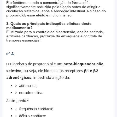
É o fenômeno onde a concentração do fármaco é
significativamente reduzida pelo fígado antes de atingir a
circulação sistêmica, após a absorção intestinal. No caso do
propranolol, esse efeito é muito intenso.
3. Quais as principais indicações clínicas deste
medicamento?
É utilizado para o controle da hipertensão, angina pectoris,
arritmias cardíacas, profilaxia da enxaqueca e controle de
tremores essenciais.
✅ A
O
Cloridrato de propranolol
é um
beta-bloqueador não
seletivo
, ou seja, ele bloqueia os receptores
β1 e β2
adrenérgicos
, impedindo a ação da:
adrenalina;
noradrenalina.
Assim, reduz:
frequência cardíaca;
débito cardíaco;