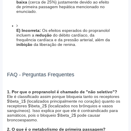
baixa
(cerca de 25%) justamente devido ao efeito
de primeira passagem hepática mencionado no
enunciado.
E) Incorreta:
Os efeitos esperados do propranolol
incluem a
redução
do débito cardíaco, da
frequência cardíaca e da pressão arterial, além da
inibição
da liberação de renina.
FAQ - Perguntas Frequentes
1. Por que o propranolol é chamado de "não seletivo"?
Ele é classificado assim porque bloqueia tanto os receptores
$\beta_1$
(localizados principalmente no coração) quanto os
receptores
$\beta_2$
(localizados nos brônquios e vasos
sanguíneos). Isso explica por que ele é contraindicado para
asmáticos, pois o bloqueio
$\beta_2$
pode causar
broncoespasmo.
2. O que é o metabolismo de primeira passagem?