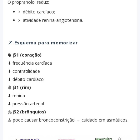
O propranolol reduz:
débito cardíaco;
atividade renina-angiotensina.
📌 Esquema para memorizar
🫀
β1 (coração)
⬇ frequência cardíaca
⬇ contratilidade
⬇ débito cardíaco
🩸
β1 (rim)
⬇ renina
⬇ pressão arterial
🫁
β2 (brônquios)
⚠ pode causar broncoconstrição → cuidado em asmáticos.