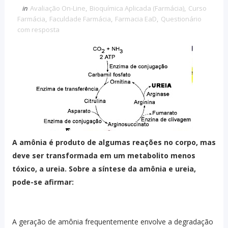
in
Avaliação On-Line
,
Bioquímica Aplicada (Farmácia)
,
Curso
Farmácia
,
Faculdade Farmácia
,
Farmacia EaD
,
Questionário
com resposta
A amônia é produto de algumas reações no corpo, mas
deve ser transformada em um metabolito menos
tóxico, a ureia. Sobre a síntese da amônia e ureia,
pode-se afirmar:
A geração de amônia frequentemente envolve a degradação