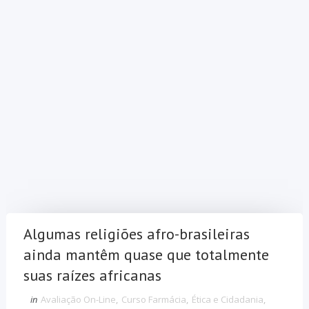
Algumas religiões afro-brasileiras
ainda mantêm quase que totalmente
suas raízes africanas
in
Avaliação On-Line
,
Curso Farmácia
,
Ética e Cidadania
,